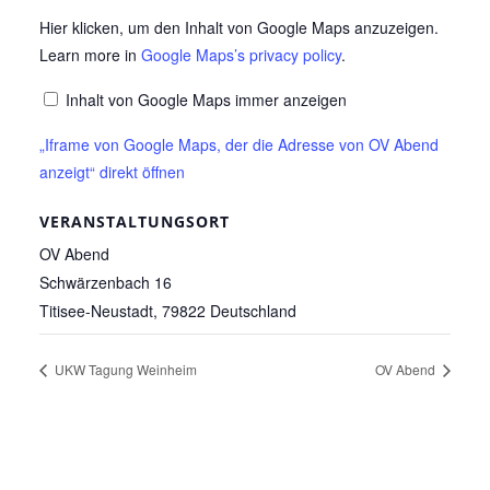
„Iframe
Hier klicken, um den Inhalt von Google Maps anzuzeigen.
Learn more in
Google Maps’s privacy policy
.
von
Google
Inhalt von Google Maps immer anzeigen
Maps,
„Iframe von Google Maps, der die Adresse von OV Abend
der
anzeigt“ direkt öffnen
die
Adresse
VERANSTALTUNGSORT
von
OV Abend
OV
Schwärzenbach 16
Abend
Titisee-Neustadt
,
79822
Deutschland
anzeigt“
von
UKW Tagung Weinheim
OV Abend
Google
Maps
anzeigen