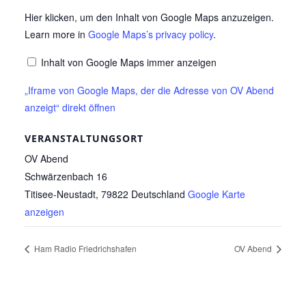
„Iframe
Hier klicken, um den Inhalt von Google Maps anzuzeigen.
Learn more in
Google Maps’s privacy policy
.
von
Google
Inhalt von Google Maps immer anzeigen
Maps,
„Iframe von Google Maps, der die Adresse von OV Abend
der
anzeigt“ direkt öffnen
die
Adresse
VERANSTALTUNGSORT
von
OV Abend
OV
Schwärzenbach 16
Abend
Titisee-Neustadt
,
79822
Deutschland
Google Karte
anzeigt“
anzeigen
von
Google
Ham Radio Friedrichshafen
OV Abend
Maps
anzeigen