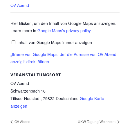
OV Abend
„Iframe
Hier klicken, um den Inhalt von Google Maps anzuzeigen.
Learn more in
Google Maps’s privacy policy
.
von
Google
Inhalt von Google Maps immer anzeigen
Maps,
„Iframe von Google Maps, der die Adresse von OV Abend
der
anzeigt“ direkt öffnen
die
Adresse
VERANSTALTUNGSORT
von
OV Abend
OV
Schwärzenbach 16
Abend
Titisee-Neustadt
,
79822
Deutschland
Google Karte
anzeigt“
anzeigen
von
Google
OV Abend
UKW Tagung Weinheim
Maps